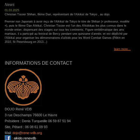
News
01.03.2025
Christian Tissier Shihan, 8ème Dan, représentant de l’Aïkikaï de Tokyo , au dojo.
Premier non Japonais à avoir reçu de l’Aïkikaï de Tokyo le titre de Shihan (« professeur, modèle
»), puis le 8ème Dan Aïkikaï, Christian Tissier est l’un des Aïkidokas les plus connus dans le
monde entier, dispensant des stages sur tous les continents. Figure emblématique des arts
martiaux, il a participé au festival de Bercy pendant une quinzaine d’année, et est dépêché par
l’Aïkikaï pour organiser les démonstrations d’aïkido pour les Word Combat Games (Pékin en
2010, St Petersbourg en 2013...)
learn more...
INFORMATIONS DE CONTACT
DOJO René VDB
3 rue Deschamps 76600 Le Havre
Président : Denis Turquetille ‭06 59 87 51 94‬
Site, Pétard : 06 08 61 09 93
Mail:
dojo@rene-vdb.org
:
aikido.renevdb