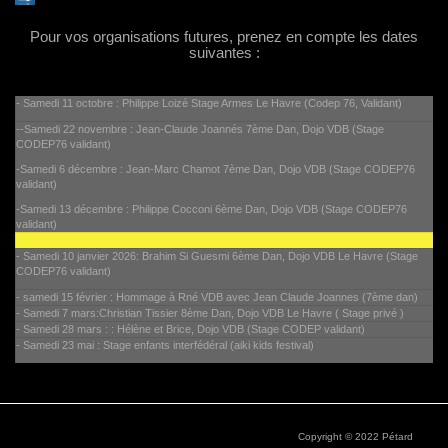
Pour vos organisations futures, prenez en compte les dates
suivantes :
- Samedi 11 octobre : Philippe Loizé Stage Armes Le Havre (Codep 76, Validant)
--Samedi 22 novembre : Jean-Claude Joannés 7ème Dan, Dojo VDB (Stage
CODEP76 validant)
-Samedi 6 décembre : Jean-Marc Chamot 7ème Dan, Dojo VDB (Stage CODEP76
validant)
-Samedi 13 décembre : Philippe Cocconi 6ème Dan, Dojo VDB (Stage CODEP76
validant)
- Samedi 10 janvier 2026: Brahim Si Guesmi 6ème Dan, Dojo VDB Le Havre (Stage
CODEP76 validant)
- samedi 15 février : Hommage à Rné VDB avec Jean Claude Joannes (7ème dan)
- Samedi 7 mars:Christian Tissier 8ème Dan, Dojo VDB Le Havre ( Stage privé )
- Samedi 28 mars : : Hélène et Brice, Dojo VDB (Stage CODEP validant)
- Samedi 23 mai : Stage enfants interfédéral (aiki kids festival)
Copyright © 2022 Pétard